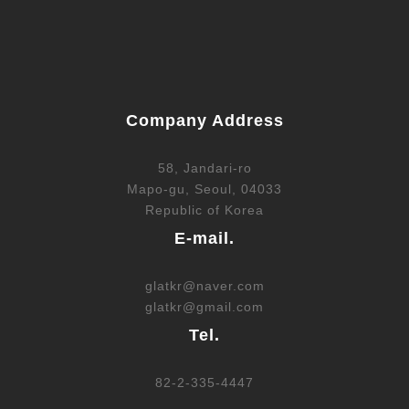
Company Address
58, Jandari-ro
Mapo-gu, Seoul, 04033
Republic of Korea
E-mail.
glatkr@naver.com
glatkr@gmail.com
Tel.
82-2-335-4447