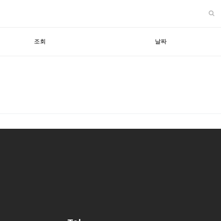
조회
날짜