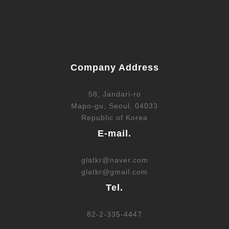
Company Address
58, Jandari-ro
Mapo-gu, Seoul, 04033
Republic of Korea
E-mail.
glatkr@naver.com
glatkr@gmail.com
Tel.
82-2-335-4447