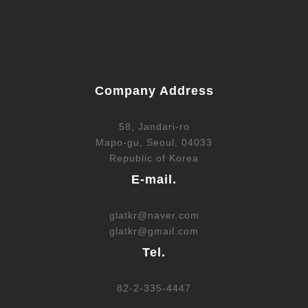
Company Address
58, Jandari-ro
Mapo-gu, Seoul, 04033
Republic of Korea
E-mail.
glatkr@naver.com
glatkr@gmail.com
Tel.
82-2-335-4447